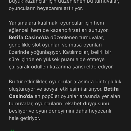
büyük kazançlar için düzenlenen bu turnuvalar,
oyuncuların heyecanını artırıyor.
Yarışmalara katılmak, oyuncular için hem
eğlenceli hem de kazanç fırsatları sunuyor.
Betifa Casino’da
düzenlenen turnuvalar,
genellikle slot oyunları ve masa oyunları
üzerinde yoğunlaşıyor. Katılımcılar, belirli bir
süre içinde en yüksek puanı elde etmeye
çalışarak ödülleri kazanma şansı elde ediyor.
Bu tür etkinlikler, oyuncular arasında bir topluluk
oluşturuyor ve sosyal etkileşimi artırıyor.
Betifa
Casino’da
en popüler oyunlar arasında yer alan
turnuvalar, oyuncuların rekabet duygusunu
besliyor ve oyun deneyimini daha heyecanlı
hale getiriyor.