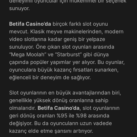
deneyimli oyuncular için mükemmel bir seçenek
sunuyor.
Betifa Casino’da
birçok farklı slot oyunu
mevcut. Klasik meyve makinelerinden, modern
video slotlarına kadar geniş bir yelpaze
sunuluyor. Öne çıkan slot oyunları arasında
“Mega Moolah” ve “Starburst” gibi dünya
çapında popüler yapımlar yer alıyor. Bu oyunlar,
oyunculara büyük kazanç fırsatları sunarken,
eğlenceli bir deneyim de sağlıyor.
Slot oyunlarının en büyük avantajlarından biri,
genellikle yüksek dönüş oranlarına sahip
olmalarıdır.
Betifa Casino’da
, slot oyunlarının
geri dönüş oranları %95 ile %98 arasında
değişiyor. Bu da oyuncuların uzun vadede
kazanç elde etme şansını artırıyor.