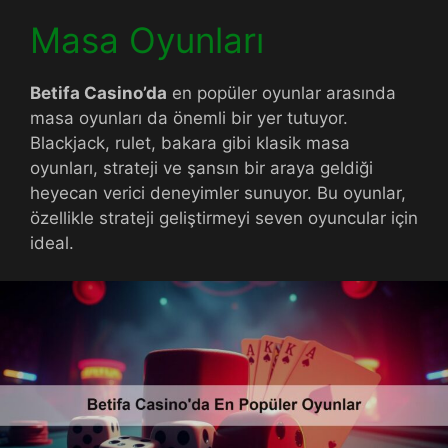
Masa Oyunları
Betifa Casino’da
en popüler oyunlar arasında
masa oyunları da önemli bir yer tutuyor.
Blackjack, rulet, bakara gibi klasik masa
oyunları, strateji ve şansın bir araya geldiği
heyecan verici deneyimler sunuyor. Bu oyunlar,
özellikle strateji geliştirmeyi seven oyuncular için
ideal.