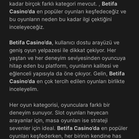
kadar birçok farklı kategori mevcut. ,
Betifa
Casino’da
en popüler oyunları keşfedeceğiz ve
bu oyunların neden bu kadar ilgi çektiğini
inceleyeceğiz.
Betifa Casino’da
, kullanıcı dostu arayüzü ve
geniş oyun yelpazesi ile dikkat çekiyor. Her
yaştan ve her deneyim seviyesinden oyuncuya
hitap eden bu platform, oyunların kalitesi ve
eğlenceli yapısıyla da öne çıkıyor. Gelin,
Betifa
Casino’da
en çok tercih edilen oyunları birlikte
inceleyelim.
Her oyun kategorisi, oyunculara farklı bir
deneyim sunuyor. Slot oyunları heyecan
arayanlar için, masa oyunları ise strateji
sevenler için ideal.
Betifa Casino’da
en popüler
oyunları keşfederken, her birinin kendine has